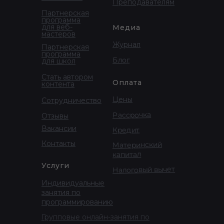
Преподавателям
Партнерская
программа
для веб-
Медиа
мастеров
Журнал
Партнерская
программа
Блог
для школ
Стать автором
Оплата
контента
Цены
Сотрудничество
Рассрочка
Отзывы
Вакансии
Кредит
Контакты
Материнский
капитал
Услуги
Налоговый вычет
Индивидуальные
занятия по
программированию
Групповые онлайн-занятия по