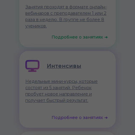
Занятия проходят в формате онлайн-
вебинаров с преподавателем 1 или 2
раза в неделю. В группе не более 8
учеников.
Подробнее о занятиях ➜
Онлайн-лагерь
Интенсивы
Онлайн-интенсивы на зимних и
Недельные мини-курсы, которые
летних каникулах: 10 занятий за 5
состоят из 5 занятий. Ребенок
дней. Возможность познакомиться с
пробует новое направление и
новыми направлениями и создать
получает быстрый результат.
первые проекты.
Подробнее о занятиях ➜
Подробнее о занятиях ➜