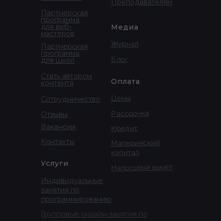
Преподавателям
Партнерская
программа
для веб-
Медиа
мастеров
Журнал
Партнерская
программа
Блог
для школ
Стать автором
Оплата
контента
Цены
Сотрудничество
Рассрочка
Отзывы
Вакансии
Кредит
Контакты
Материнский
капитал
Услуги
Налоговый вычет
Индивидуальные
занятия по
программированию
Групповые онлайн-занятия по