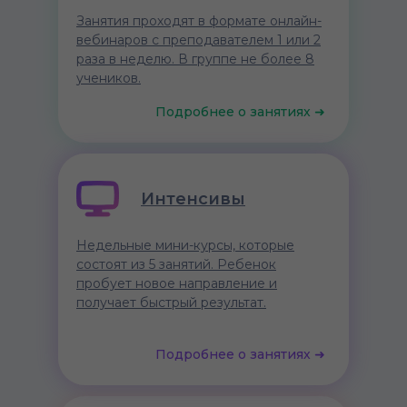
Занятия проходят в формате онлайн-
вебинаров с преподавателем 1 или 2
раза в неделю. В группе не более 8
учеников.
Подробнее о занятиях ➜
Онлайн-лагерь
Интенсивы
Онлайн-интенсивы на зимних и
Недельные мини-курсы, которые
летних каникулах: 10 занятий за 5
состоят из 5 занятий. Ребенок
дней. Возможность познакомиться с
пробует новое направление и
новыми направлениями и создать
получает быстрый результат.
первые проекты.
Подробнее о занятиях ➜
Подробнее о занятиях ➜